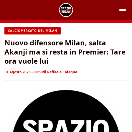
Vai
al
contenuto
CALCIOMERCATO DEL MILAN
Nuovo difensore Milan, salta
Akanji ma si resta in Premier: Tare
ora vuole lui
31 Agosto 2025 - 08:50
di
Raffaele Cafagna