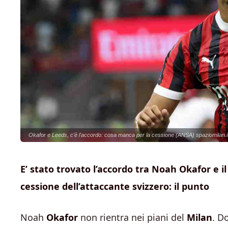
Okafor e Leeds, c'è l'accordo: cosa manca per la cessione (ANSA) spaziomilan.i
E’ stato trovato l’accordo tra Noah Okafor e 
cessione dell’attaccante svizzero: il punto
Noah
Okafor
non rientra nei piani del
Milan
. D