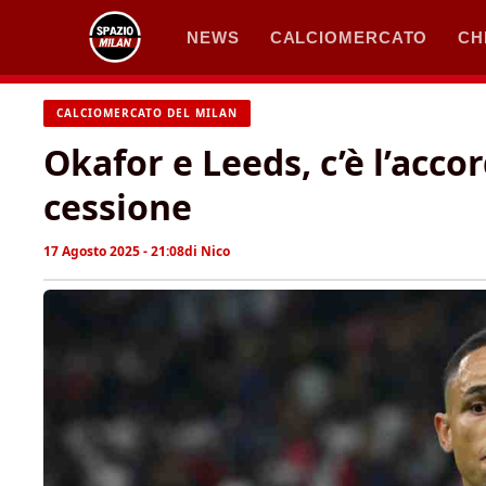
Vai
NEWS
CALCIOMERCATO
CH
al
contenuto
CALCIOMERCATO DEL MILAN
Okafor e Leeds, c’è l’acco
cessione
17 Agosto 2025 - 21:08
di
Nico