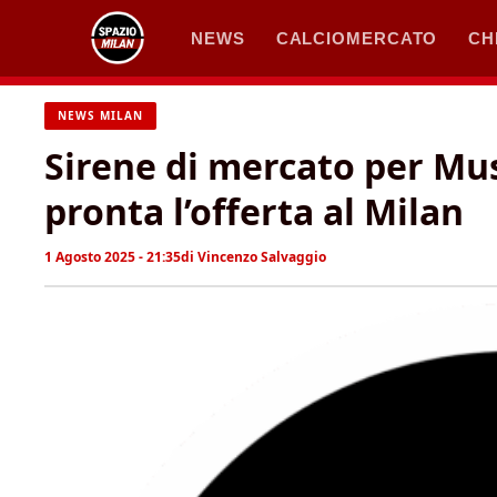
Vai
NEWS
CALCIOMERCATO
CH
al
contenuto
NEWS MILAN
Sirene di mercato per Mus
pronta l’offerta al Milan
1 Agosto 2025 - 21:35
di
Vincenzo Salvaggio