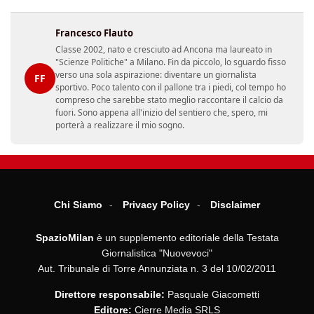
Francesco Flauto
Classe 2002, nato e cresciuto ad Ancona ma laureato in
"Scienze Politiche" a Milano. Fin da piccolo, lo sguardo fisso
verso una sola aspirazione: diventare un giornalista
FF
sportivo. Poco talento con il pallone tra i piedi, col tempo ho
compreso che sarebbe stato meglio raccontare il calcio da
fuori. Sono appena all'inizio del sentiero che, spero, mi
porterà a realizzare il mio sogno.
Chi Siamo
Privacy Policy
Disclaimer
SpazioMilan
è un supplemento editoriale della Testata
Giornalistica "Nuovevoci"
Aut. Tribunale di Torre Annunziata n. 3 del 10/02/2011
Direttore responsabile:
Pasquale Giacometti
Editore:
Cierre Media SRLS