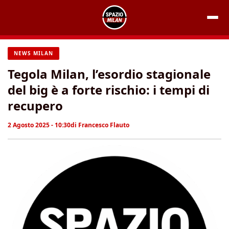
Vai
al
contenuto
NEWS MILAN
Tegola Milan, l’esordio stagionale
del big è a forte rischio: i tempi di
recupero
2 Agosto 2025 - 10:30
di
Francesco Flauto