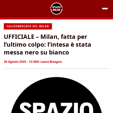
Vai
al
contenuto
CALCIOMERCATO DEL MILAN
UFFICIALE – Milan, fatta per
l’ultimo colpo: l’intesa è stata
messa nero su bianco
30 Agosto 2025 - 12:38
di
Laura Bisogno