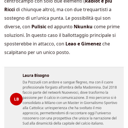
centrocampo con solo due elementi (
Rabiot e più
Ricci
di chiunque altro), ma con due trequartisti a
sostegno di un’unica punta. Le possibilità qui son
diverse, con
Pulisic
ed appunto
Nkunku
come prime
soluzioni. In questo caso il ballottaggio principale si
sposterebbe in attacco, con
Leao e Gimenez
che
scalpitano per un unico posto.
Laura Bisogno
Da Pozzuoli con ardore e sangue flegreo, ma con il cuore
professionale forgiato all'ombra della Madonnina. Dal 2018
faccio parte del network Nuovevoci, dove trasformo la
passione per il calcio in comunicazione. Il mio percorso si è
LB
consolidato a Milano con un Master in Giornalismo Sportivo
alla Cattolica: un'esperienza che ha svoltato il mio
approccio, permettendomi di raccontare oggi l'universo
rossonero con una prospettiva che unisce la narrazione del
Sud alla dinamicità della capitale del calcio italiano.