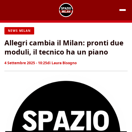
Vai
al
contenuto
NEWS MILAN
Allegri cambia il Milan: pronti due
moduli, il tecnico ha un piano
4 Settembre 2025 - 10:25
di
Laura Bisogno