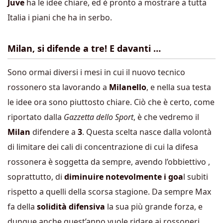
Juve
ha le idee chiare, ed è pronto a mostrare a tutta
Italia i piani che ha in serbo.
Milan, si difende a tre! E davanti …
Sono ormai diversi i mesi in cui il nuovo tecnico
rossonero sta lavorando a
Milanello
, e nella sua testa
le idee ora sono piuttosto chiare. Ciò che è certo, come
riportato dalla
Gazzetta dello Sport
, è che vedremo il
Milan
difendere a
3
. Questa scelta nasce dalla volontà
di limitare dei cali di concentrazione di cui la difesa
rossonera è soggetta da sempre, avendo l’obbiettivo ,
soprattutto, di
diminuire notevolmente i goa
l subiti
rispetto a quelli della scorsa stagione. Da sempre Max
fa della
solidità difensiva
la sua più grande forza, e
dunque anche quest’anno vuole ridare ai rossoneri