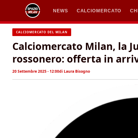
Vai
NEWS
CALCIOMERCATO
CH
al
contenuto
CALCIOMERCATO DEL MILAN
Calciomercato Milan, la J
rossonero: offerta in arri
20 Settembre 2025 - 12:00
di
Laura Bisogno