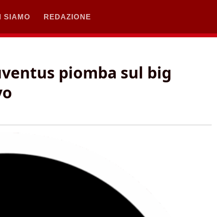
I SIAMO
REDAZIONE
uventus piomba sul big
vo