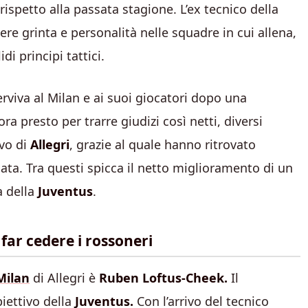
 rispetto alla passata stagione. L’ex tecnico della
re grinta e personalità nelle squadre in cui allena,
i principi tattici.
erviva al Milan e ai suoi giocatori dopo una
 presto per trarre giudizi così netti, diversi
vo di
Allegri
, grazie al quale hanno ritrovato
nata. Tra questi spicca il netto miglioramento di un
a della
Juventus
.
 far cedere i rossoneri
Milan
di Allegri è
Ruben Loftus-Cheek.
Il
iettivo della
Juventus.
Con l’arrivo del tecnico