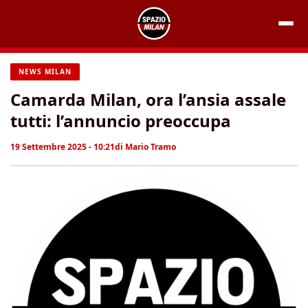
Vai
al
contenuto
NEWS MILAN
Camarda Milan, ora l’ansia assale
tutti: l’annuncio preoccupa
19 Settembre 2025 - 10:21
di
Mario Tramo