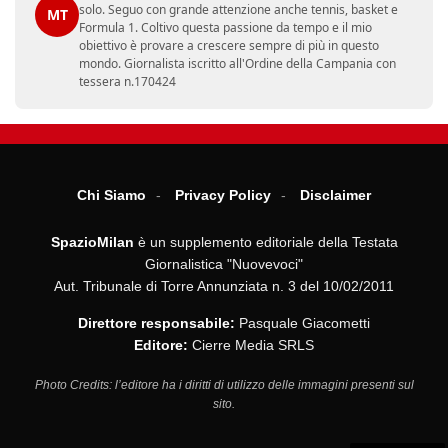
solo. Seguo con grande attenzione anche tennis, basket e
MT
Formula 1. Coltivo questa passione da tempo e il mio
obiettivo è provare a crescere sempre di più in questo
mondo. Giornalista iscritto all'Ordine della Campania con
tessera n.170424
Chi Siamo
Privacy Policy
Disclaimer
SpazioMilan
è un supplemento editoriale della Testata
Giornalistica "Nuovevoci"
Aut. Tribunale di Torre Annunziata n. 3 del 10/02/2011
Direttore responsabile:
Pasquale Giacometti
Editore:
Cierre Media SRLS
Photo Credits: l’editore ha i diritti di utilizzo delle immagini presenti sul
sito.