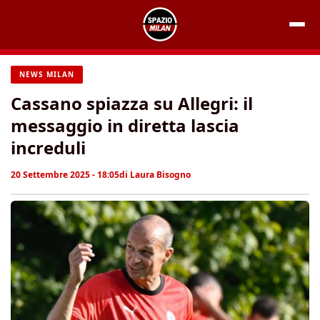
Vai
al
contenuto
NEWS MILAN
Cassano spiazza su Allegri: il
messaggio in diretta lascia
increduli
20 Settembre 2025 - 18:05
di
Laura Bisogno