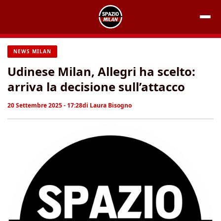
Vai
al
contenuto
NEWS MILAN
Udinese Milan, Allegri ha scelto:
arriva la decisione sull’attacco
20 Settembre 2025 - 17:28
di
Laura Bisogno