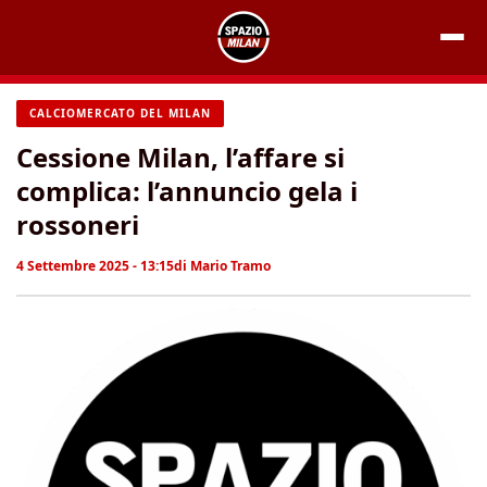
Vai
al
contenuto
CALCIOMERCATO DEL MILAN
Cessione Milan, l’affare si
complica: l’annuncio gela i
rossoneri
4 Settembre 2025 - 13:15
di
Mario Tramo