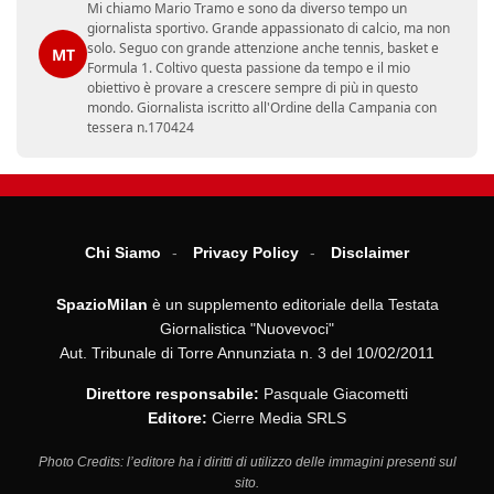
Mi chiamo Mario Tramo e sono da diverso tempo un
giornalista sportivo. Grande appassionato di calcio, ma non
solo. Seguo con grande attenzione anche tennis, basket e
MT
Formula 1. Coltivo questa passione da tempo e il mio
obiettivo è provare a crescere sempre di più in questo
mondo. Giornalista iscritto all'Ordine della Campania con
tessera n.170424
Chi Siamo
Privacy Policy
Disclaimer
SpazioMilan
è un supplemento editoriale della Testata
Giornalistica "Nuovevoci"
Aut. Tribunale di Torre Annunziata n. 3 del 10/02/2011
Direttore responsabile:
Pasquale Giacometti
Editore:
Cierre Media SRLS
Photo Credits: l’editore ha i diritti di utilizzo delle immagini presenti sul
sito.