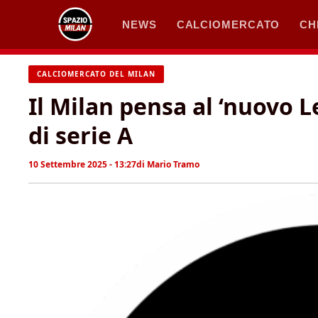
Vai
NEWS
CALCIOMERCATO
CH
al
contenuto
CALCIOMERCATO DEL MILAN
Il Milan pensa al ‘nuovo Le
di serie A
10 Settembre 2025 - 13:27
di
Mario Tramo