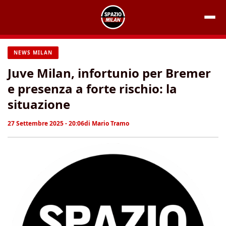
Vai
al
contenuto
NEWS MILAN
Juve Milan, infortunio per Bremer
e presenza a forte rischio: la
situazione
27 Settembre 2025 - 20:06
di
Mario Tramo