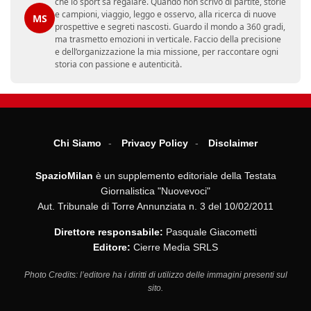
che lo sport sa regalare. Quando non scrivo di partite, storie
e campioni, viaggio, leggo e osservo, alla ricerca di nuove
MS
prospettive e segreti nascosti. Guardo il mondo a 360 gradi,
ma trasmetto emozioni in verticale. Faccio della precisione
e dell’organizzazione la mia missione, per raccontare ogni
storia con passione e autenticità.
Chi Siamo
Privacy Policy
Disclaimer
SpazioMilan
è un supplemento editoriale della Testata
Giornalistica "Nuovevoci"
Aut. Tribunale di Torre Annunziata n. 3 del 10/02/2011
Direttore responsabile:
Pasquale Giacometti
Editore:
Cierre Media SRLS
Photo Credits: l’editore ha i diritti di utilizzo delle immagini presenti sul
sito.