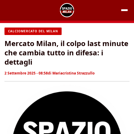
Vai
al
contenuto
CALCIOMERCATO DEL MILAN
Mercato Milan, il colpo last minute
che cambia tutto in difesa: i
dettagli
2 Settembre 2025 - 08:58
di
Mariacristina Strazzullo