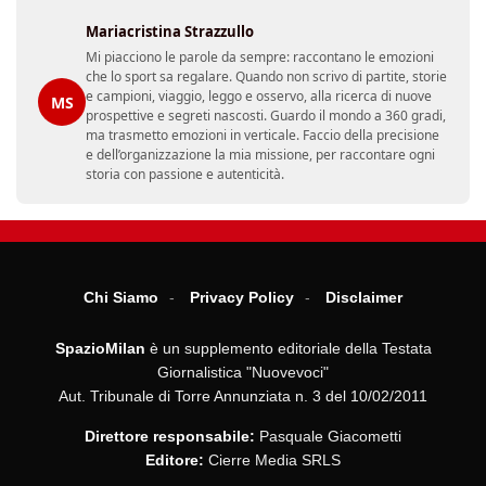
Mariacristina Strazzullo
Mi piacciono le parole da sempre: raccontano le emozioni
che lo sport sa regalare. Quando non scrivo di partite, storie
e campioni, viaggio, leggo e osservo, alla ricerca di nuove
MS
prospettive e segreti nascosti. Guardo il mondo a 360 gradi,
ma trasmetto emozioni in verticale. Faccio della precisione
e dell’organizzazione la mia missione, per raccontare ogni
storia con passione e autenticità.
Chi Siamo
Privacy Policy
Disclaimer
SpazioMilan
è un supplemento editoriale della Testata
Giornalistica "Nuovevoci"
Aut. Tribunale di Torre Annunziata n. 3 del 10/02/2011
Direttore responsabile:
Pasquale Giacometti
Editore:
Cierre Media SRLS