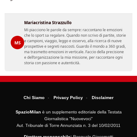
Mariacristina Strazzullo
Mi piacciono le parole da sempre: raccontano le emozioni
che lo sport sa regalare. Quando non scrivo di partite, storie
e campioni, viaggio, leggo e osservo, alla ricerca di nuove
MS
prospettive e segreti nascosti. Guardo il mondo a 360 gradi,
ma trasmetto emozioni in verticale. Faccio della precisione
e dell’organizzazione la mia missione, per raccontare ogni
storia con passione e autenticità.
Chi Siamo
Privacy Policy
Disclaimer
SpazioMilan
è un supplemento editoriale della Testata
Giornalistica "Nuovevoci"
Aut. Tribunale di Torre Annunziata n. 3 del 10/02/2011
Direttore responsabile:
Pasquale Giacometti