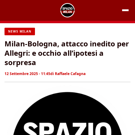
Vai
al
contenuto
NEWS MILAN
Milan-Bologna, attacco inedito per
Allegri: e occhio all’ipotesi a
sorpresa
12 Settembre 2025 - 11:45
di
Raffaele Cafagna