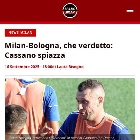
Vai
al
contenuto
NEWS MILAN
Milan-Bologna, che verdetto:
Cassano spiazza
16 Settembre 2025 - 18:00
di
Laura Bisogno
Milan-Bologna, arriva che il “verdetto” di Antonio Cassano (La Presse) -