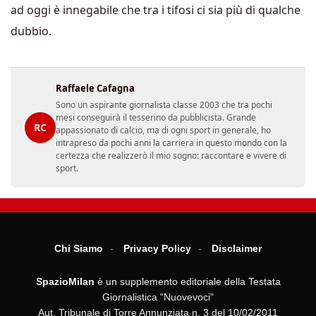
ad oggi è innegabile che tra i tifosi ci sia più di qualche
dubbio.
Raffaele Cafagna
Sono un aspirante giornalista classe 2003 che tra pochi
mesi conseguirà il tesserino da pubblicista. Grande
RC
appassionato di calcio, ma di ogni sport in generale, ho
intrapreso da pochi anni la carriera in questo mondo con la
certezza che realizzerò il mio sogno: raccontare e vivere di
sport.
Chi Siamo
Privacy Policy
Disclaimer
SpazioMilan
è un supplemento editoriale della Testata
Giornalistica "Nuovevoci"
Aut. Tribunale di Torre Annunziata n. 3 del 10/02/2011