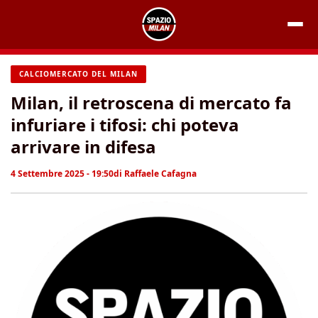
Vai
al
contenuto
CALCIOMERCATO DEL MILAN
Milan, il retroscena di mercato fa
infuriare i tifosi: chi poteva
arrivare in difesa
4 Settembre 2025 - 19:50
di
Raffaele Cafagna