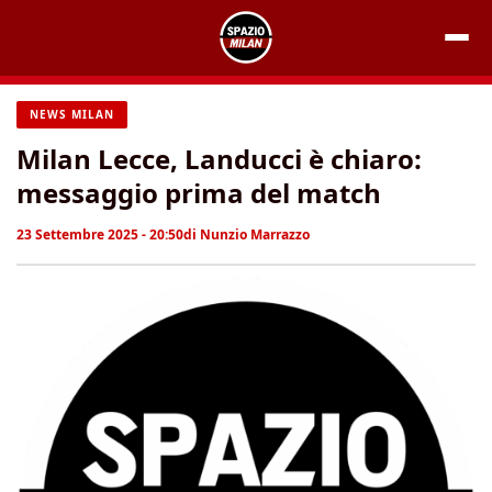
Vai
al
contenuto
NEWS MILAN
Milan Lecce, Landucci è chiaro:
messaggio prima del match
23 Settembre 2025 - 20:50
di
Nunzio Marrazzo