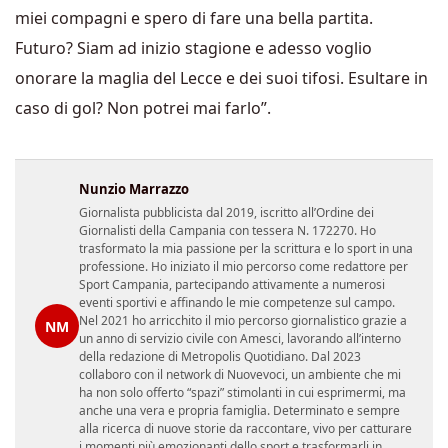
miei compagni e spero di fare una bella partita.
Futuro? Siam ad inizio stagione e adesso voglio
onorare la maglia del Lecce e dei suoi tifosi. Esultare in
caso di gol? Non potrei mai farlo”.
Nunzio Marrazzo
Giornalista pubblicista dal 2019, iscritto all’Ordine dei
Giornalisti della Campania con tessera N. 172270. Ho
trasformato la mia passione per la scrittura e lo sport in una
professione. Ho iniziato il mio percorso come redattore per
Sport Campania, partecipando attivamente a numerosi
eventi sportivi e affinando le mie competenze sul campo.
Nel 2021 ho arricchito il mio percorso giornalistico grazie a
NM
un anno di servizio civile con Amesci, lavorando all’interno
della redazione di Metropolis Quotidiano. Dal 2023
collaboro con il network di Nuovevoci, un ambiente che mi
ha non solo offerto “spazi” stimolanti in cui esprimermi, ma
anche una vera e propria famiglia. Determinato e sempre
alla ricerca di nuove storie da raccontare, vivo per catturare
i momenti più emozionanti dello sport e trasformarli in