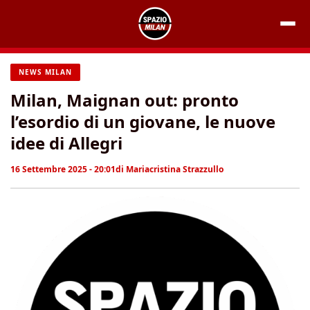
Vai
al
contenuto
NEWS MILAN
Milan, Maignan out: pronto
l’esordio di un giovane, le nuove
idee di Allegri
16 Settembre 2025 - 20:01
di
Mariacristina Strazzullo