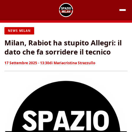
Vai
al
contenuto
NEWS MILAN
Milan, Rabiot ha stupito Allegri: il
dato che fa sorridere il tecnico
17 Settembre 2025 - 13:30
di
Mariacristina Strazzullo