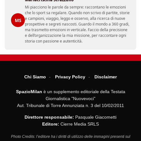
Mi piacciono le parole da sempre: raccontano le emozioni
che lo sport sa regalare. Quando non scrivo di partite, storie
e campioni, viaggio, leggo e osservo, alla ricerca di nuove
MS
prospettive e segreti nascosti. Guardo il mondo a 360 gradi,
ma trasmetto emozioni in verticale. Faccio della precisione
e dell’organizzazione la mia missione, per raccontare ogni
storia con passione e autenticità.
Chi Siamo
Privacy Policy
Disclaimer
SpazioMilan
è un supplemento editoriale della Testata
Giornalistica "Nuovevoci"
Aut. Tribunale di Torre Annunziata n. 3 del 10/02/2011
Direttore responsabile:
Pasquale Giacometti
Editore:
Cierre Media SRLS
Photo Credits: l’editore ha i diritti di utilizzo delle immagini presenti sul