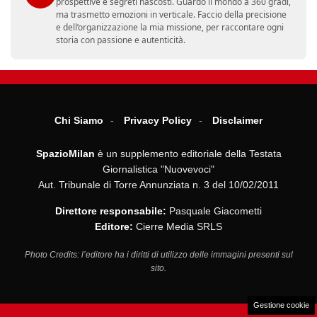
prospettive e segreti nascosti. Guardo il mondo a 360 gradi,
ma trasmetto emozioni in verticale. Faccio della precisione
e dell’organizzazione la mia missione, per raccontare ogni
storia con passione e autenticità.
Chi Siamo
Privacy Policy
Disclaimer
SpazioMilan
è un supplemento editoriale della Testata
Giornalistica "Nuovevoci"
Aut. Tribunale di Torre Annunziata n. 3 del 10/02/2011
Direttore responsabile:
Pasquale Giacometti
Editore:
Cierre Media SRLS
Photo Credits: l’editore ha i diritti di utilizzo delle immagini presenti sul
sito.
Gestione cookie