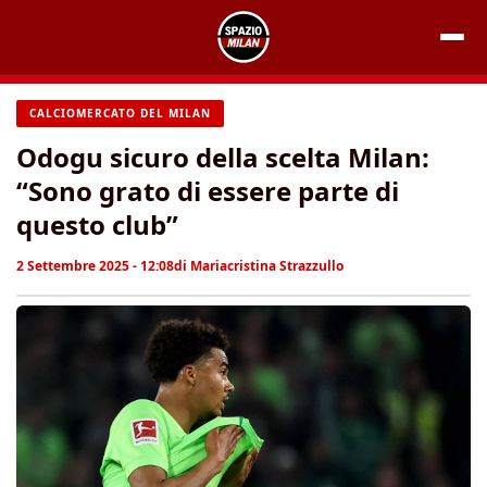
Vai
al
contenuto
CALCIOMERCATO DEL MILAN
Odogu sicuro della scelta Milan:
“Sono grato di essere parte di
questo club”
2 Settembre 2025 - 12:08
di
Mariacristina Strazzullo