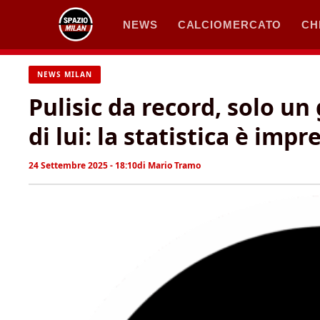
Vai
NEWS
CALCIOMERCATO
CH
al
contenuto
NEWS MILAN
Pulisic da record, solo un
di lui: la statistica è imp
24 Settembre 2025 - 18:10
di
Mario Tramo