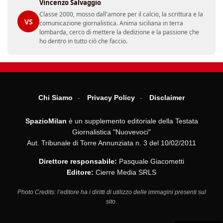
Vincenzo Salvaggio
Classe 2000, mosso dall'amore per il calcio, la scrittura e la
VS
comunicazione giornalistica. Anima siciliana in terra
lombarda, cerco di mettere la dedizione e la passione che
ho dentro in tutto ciò che faccio.
Chi Siamo
Privacy Policy
Disclaimer
SpazioMilan
è un supplemento editoriale della Testata
Giornalistica "Nuovevoci"
Aut. Tribunale di Torre Annunziata n. 3 del 10/02/2011
Direttore responsabile:
Pasquale Giacometti
Editore:
Cierre Media SRLS
Photo Credits: l’editore ha i diritti di utilizzo delle immagini presenti sul
sito.