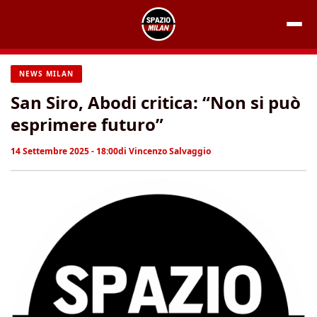
Vai
al
contenuto
NEWS MILAN
San Siro, Abodi critica: “Non si può
esprimere futuro”
14 Settembre 2025 - 18:00
di
Vincenzo Salvaggio