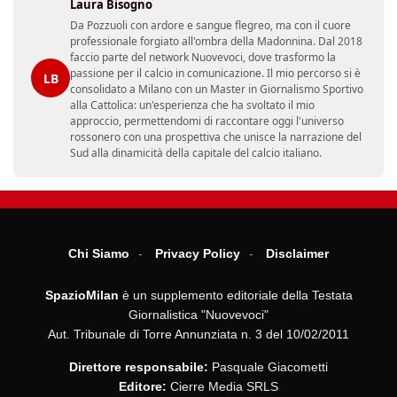
Laura Bisogno
Da Pozzuoli con ardore e sangue flegreo, ma con il cuore
professionale forgiato all'ombra della Madonnina. Dal 2018
faccio parte del network Nuovevoci, dove trasformo la
passione per il calcio in comunicazione. Il mio percorso si è
LB
consolidato a Milano con un Master in Giornalismo Sportivo
alla Cattolica: un'esperienza che ha svoltato il mio
approccio, permettendomi di raccontare oggi l'universo
rossonero con una prospettiva che unisce la narrazione del
Sud alla dinamicità della capitale del calcio italiano.
Chi Siamo
Privacy Policy
Disclaimer
SpazioMilan
è un supplemento editoriale della Testata
Giornalistica "Nuovevoci"
Aut. Tribunale di Torre Annunziata n. 3 del 10/02/2011
Direttore responsabile:
Pasquale Giacometti
Editore:
Cierre Media SRLS