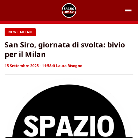
Vai
al
contenuto
NEWS MILAN
San Siro, giornata di svolta: bivio
per il Milan
15 Settembre 2025 - 11:58
di
Laura Bisogno