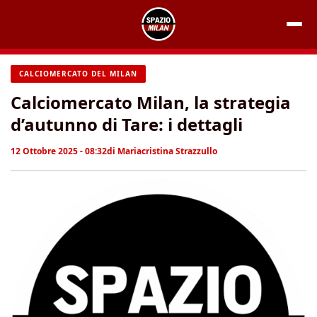
Vai
al
contenuto
CALCIOMERCATO DEL MILAN
Calciomercato Milan, la strategia
d’autunno di Tare: i dettagli
12 Ottobre 2025 - 08:32
di
Mariacristina Strazzullo