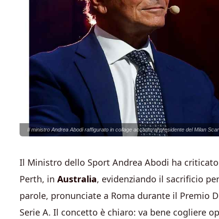
Il ministro Andrea Abodi raffigurato in collage accanto al presidente del Milan Sca
Il Ministro dello Sport Andrea Abodi ha criticat
Perth, in
Australia
, evidenziando il sacrificio pe
parole, pronunciate a Roma durante il Premio De
Serie A. Il concetto è chiaro: va bene cogliere o