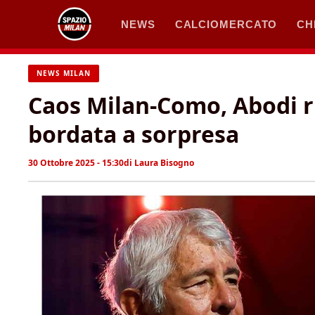
Vai
NEWS
CALCIOMERCATO
CH
al
contenuto
NEWS MILAN
Caos Milan-Como, Abodi ri
bordata a sorpresa
30 Ottobre 2025 - 15:30
di
Laura Bisogno