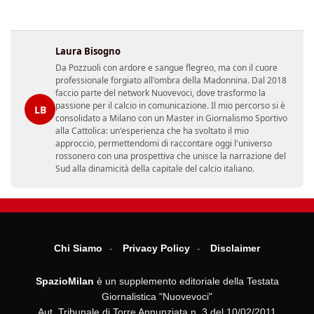
Laura Bisogno
Da Pozzuoli con ardore e sangue flegreo, ma con il cuore
professionale forgiato all'ombra della Madonnina. Dal 2018
faccio parte del network Nuovevoci, dove trasformo la
passione per il calcio in comunicazione. Il mio percorso si è
LB
consolidato a Milano con un Master in Giornalismo Sportivo
alla Cattolica: un'esperienza che ha svoltato il mio
approccio, permettendomi di raccontare oggi l'universo
rossonero con una prospettiva che unisce la narrazione del
Sud alla dinamicità della capitale del calcio italiano.
Chi Siamo
Privacy Policy
Disclaimer
SpazioMilan
è un supplemento editoriale della Testata
Giornalistica "Nuovevoci"
Aut. Tribunale di Torre Annunziata n. 3 del 10/02/2011