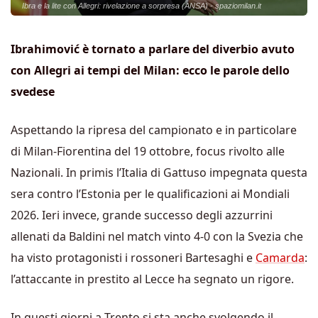
Ibra e la lite con Allegri: rivelazione a sorpresa (ANSA) - spaziomilan.it
Ibrahimović è tornato a parlare del diverbio avuto
con Allegri ai tempi del Milan: ecco le parole dello
svedese
Aspettando la ripresa del campionato e in particolare
di Milan-Fiorentina del 19 ottobre, focus rivolto alle
Nazionali. In primis l’Italia di Gattuso impegnata questa
sera contro l’Estonia per le qualificazioni ai Mondiali
2026. Ieri invece, grande successo degli azzurrini
allenati da Baldini nel match vinto 4-0 con la Svezia che
ha visto protagonisti i rossoneri Bartesaghi e
Camarda
:
l’attaccante in prestito al Lecce ha segnato un rigore.
In questi giorni a Trento si sta anche svolgendo il