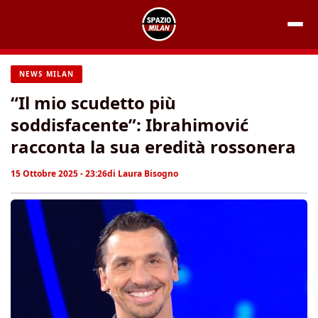
Vai
al
contenuto
NEWS MILAN
“Il mio scudetto più
soddisfacente”: Ibrahimović
racconta la sua eredità rossonera
15 Ottobre 2025 - 23:26
di
Laura Bisogno