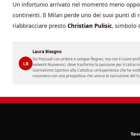
Un infortunio arrivato nel momento meno oppo
continenti. Il Milan perde uno dei suoi punti di
riabbracciare presto
Christian Pulisic
, simbolo 
Laura Bisogno
Da Pozzuoli con ardore e sangue flegreo, ma con il cuore prof
LB
network Nuovevoci, dove trasformo la passione per il calcio i
Giornalismo Sportivo alla Cattolica: un'esperienza che ha svol
rossonero con una prospettiva che unisce la narrazione del Sud 
Spaz