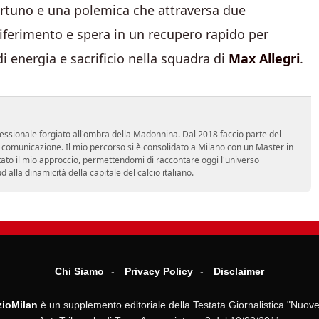
rtuno e una polemica che attraversa due
 riferimento e spera in un recupero rapido per
di energia e sacrificio nella squadra di
Max Allegri
.
essionale forgiato all'ombra della Madonnina. Dal 2018 faccio parte del
n comunicazione. Il mio percorso si è consolidato a Milano con un Master in
tato il mio approccio, permettendomi di raccontare oggi l'universo
alla dinamicità della capitale del calcio italiano.
Chi Siamo
Privacy Policy
Disclaimer
ioMilan
è un supplemento editoriale della Testata Giornalistica "Nuove