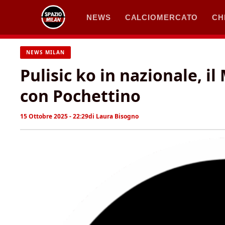
Vai
NEWS
CALCIOMERCATO
CH
al
contenuto
NEWS MILAN
Pulisic ko in nazionale, il
con Pochettino
15 Ottobre 2025 - 22:29
di
Laura Bisogno