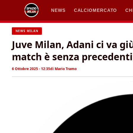
Vai
NEWS
CALCIOMERCATO
CH
al
contenuto
NEWS MILAN
Juve Milan, Adani ci va gi
match è senza precedenti
6 Ottobre 2025 - 12:35
di
Mario Tramo