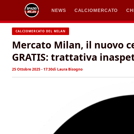
Vai
NEWS
CALCIOMERCATO
CH
al
contenuto
CALCIOMERCATO DEL MILAN
Mercato Milan, il nuovo c
GRATIS: trattativa inaspe
25 Ottobre 2025 - 17:30
di
Laura Bisogno