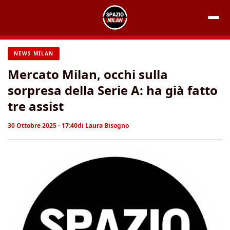
Vai
al
contenuto
NEWS MILAN
Mercato Milan, occhi sulla
sorpresa della Serie A: ha già fatto
tre assist
30 Ottobre 2025 - 17:40
di
Laura Bisogno