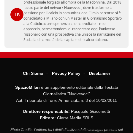
professionale forgiato all'ombra della Madonnina. Dal 2018
faccio parte del network Nuovevoci, dove trasformo la
passione per il calcio in comunicazione. Il mio percorso si è
LB
consolidato a Milano con un Master in Giornalismo Sportivo
alla Cattolica: un'esperienza che ha svoltato il mio
approccio, permettendomi di raccontare oggi l'universo
rossonero con una prospettiva che unisce la narrazione del
Sud alla dinamicità della capitale del calcio italiano.
Chi Siamo
Privacy Policy
Disclaimer
SpazioMilan
è un supplemento editoriale della Testata
Giornalistica "Nuovevoci"
Aut. Tribunale di Torre Annunziata n. 3 del 10/02/2011
Direttore responsabile:
Pasquale Giacometti
Editore:
Cierre Media SRLS
Photo Credits: l’editore ha i diritti di utilizzo delle immagini presenti sul