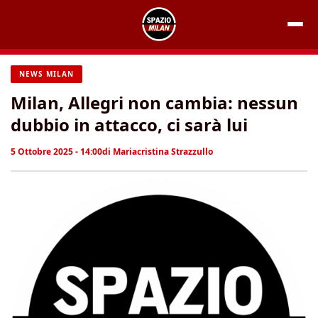
Vai
al
contenuto
NEWS MILAN
Milan, Allegri non cambia: nessun
dubbio in attacco, ci sarà lui
5 Ottobre 2025 - 14:00
di
Mariacristina Strazzullo