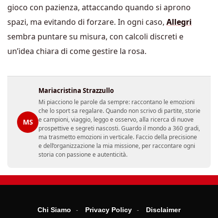
gioco con pazienza, attaccando quando si aprono
spazi, ma evitando di forzare. In ogni caso,
Allegri
sembra puntare su misura, con calcoli discreti e
un’idea chiara di come gestire la rosa.
Mariacristina Strazzullo
Mi piacciono le parole da sempre: raccontano le emozioni
che lo sport sa regalare. Quando non scrivo di partite, storie
e campioni, viaggio, leggo e osservo, alla ricerca di nuove
MS
prospettive e segreti nascosti. Guardo il mondo a 360 gradi,
ma trasmetto emozioni in verticale. Faccio della precisione
e dell’organizzazione la mia missione, per raccontare ogni
storia con passione e autenticità.
Chi Siamo
Privacy Policy
Disclaimer