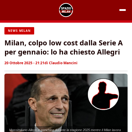
Vai
al
contenuto
NEWS MILAN
Milan, colpo low cost dalla Serie A
per gennaio: lo ha chiesto Allegri
20 Ottobre 2025 - 21:21
di
Claudio Mancini
Massimiliano Allegri in panchina durante la stagione 2025 mentre il Milan lavora