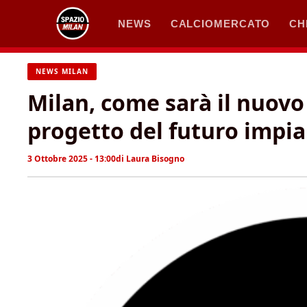
Vai
NEWS
CALCIOMERCATO
CH
al
contenuto
NEWS MILAN
Milan, come sarà il nuovo 
progetto del futuro impi
3 Ottobre 2025 - 13:00
di
Laura Bisogno