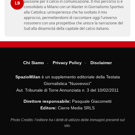
passione per il calcio in comunicazione. Il mio percorso si è
LB
consolidato a Milano con un Master in Giornalismo Sportivo
alla Cattolica: un'esperienza che ha svoltato il mio
approccio, permettendomi di raccontare oggi l'universo
rossonero con una prospettiva che unisce la narrazione del
Sud alla dinamicità della capitale del calcio italiano.
Chi Siamo
Privacy Policy
Disclaimer
SpazioMilan
è un supplemento editoriale della Testata
Giornalistica "Nuovevoci"
Aut. Tribunale di Torre Annunziata n. 3 del 10/02/2011
Direttore responsabile:
Pasquale Giacometti
Editore:
Cierre Media SRLS
Photo Credits: l’editore ha i diritti di utilizzo delle immagini presenti sul
sito.