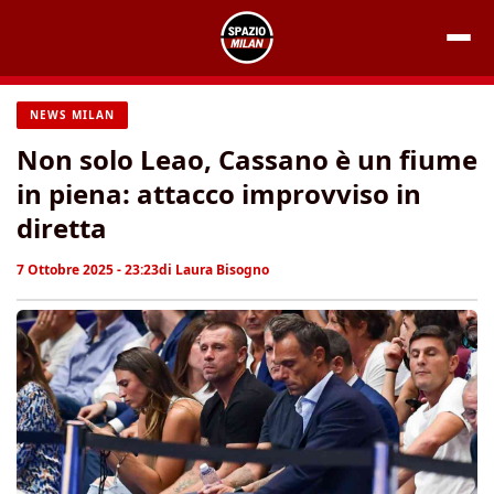
Vai
al
contenuto
NEWS MILAN
Non solo Leao, Cassano è un fiume
in piena: attacco improvviso in
diretta
7 Ottobre 2025 - 23:23
di
Laura Bisogno