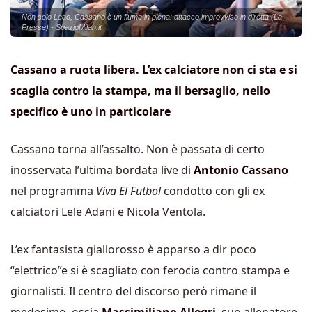
Non solo Leao, Cassano è un fiume in piena: attacco improvviso in diretta (La
Presse) - SpazioMilan.it
Cassano a ruota libera. L’ex calciatore non ci sta e si
scaglia contro la stampa, ma il bersaglio, nello
specifico è uno in particolare
Cassano torna all’assalto. Non è passata di certo
inosservata l’ultima bordata live di
Antonio Cassano
nel programma
Viva El Futbol
condotto con gli ex
calciatori Lele Adani e Nicola Ventola.
L’ex fantasista giallorosso è apparso a dir poco
“elettrico”e si è scagliato con ferocia contro stampa e
giornalisti. Il centro del discorso però rimane il