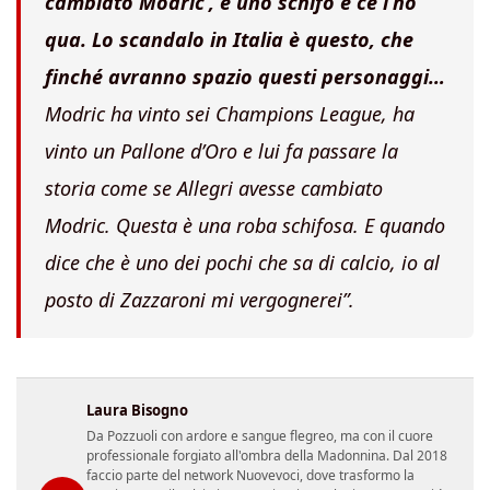
cambiato Modric’
, è uno
schifo
e ce l’ho
qua. Lo scandalo in
Italia è questo, che
finché avranno spazio questi
personaggi…
Modric ha vinto
sei Champions League,
ha
vinto un Pallone d’Oro e lui fa passare la
storia come se Allegri avesse cambiato
Modric. Questa è una roba
schifosa.
E quando
dice che è uno dei pochi che sa di calcio, io al
posto di Zazzaroni mi
vergognerei”.
Laura Bisogno
Da Pozzuoli con ardore e sangue flegreo, ma con il cuore
professionale forgiato all'ombra della Madonnina. Dal 2018
faccio parte del network Nuovevoci, dove trasformo la