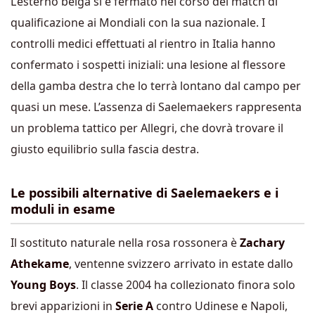
L’esterno belga si è fermato nel corso del match di
qualificazione ai Mondiali con la sua nazionale. I
controlli medici effettuati al rientro in Italia hanno
confermato i sospetti iniziali: una lesione al flessore
della gamba destra che lo terrà lontano dal campo per
quasi un mese. L’assenza di Saelemaekers rappresenta
un problema tattico per Allegri, che dovrà trovare il
giusto equilibrio sulla fascia destra.
Le possibili alternative di Saelemaekers e i
moduli in esame
Il sostituto naturale nella rosa rossonera è
Zachary
Athekame
, ventenne svizzero arrivato in estate dallo
Young Boys
. Il classe 2004 ha collezionato finora solo
brevi apparizioni in
Serie A
contro Udinese e Napoli,