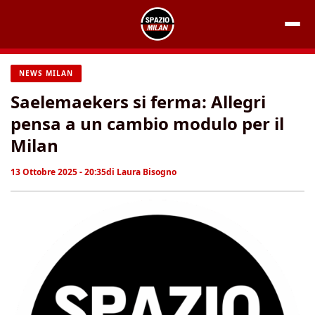
Vai
al
contenuto
NEWS MILAN
Saelemaekers si ferma: Allegri
pensa a un cambio modulo per il
Milan
13 Ottobre 2025 - 20:35
di
Laura Bisogno