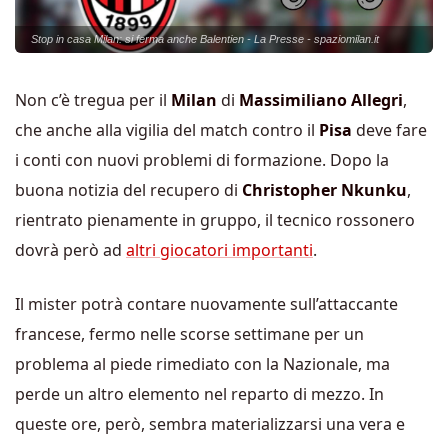
Stop in casa Milan: si ferma anche Balentien - La Presse - spaziomilan.it
Non c’è tregua per il
Milan
di
Massimiliano Allegri
,
che anche alla vigilia del match contro il
Pisa
deve fare
i conti con nuovi problemi di formazione. Dopo la
buona notizia del recupero di
Christopher Nkunku
,
rientrato pienamente in gruppo, il tecnico rossonero
dovrà però ad
altri giocatori importanti
.
Il mister potrà contare nuovamente sull’attaccante
francese, fermo nelle scorse settimane per un
problema al piede rimediato con la Nazionale, ma
perde un altro elemento nel reparto di mezzo. In
queste ore, però, sembra materializzarsi una vera e