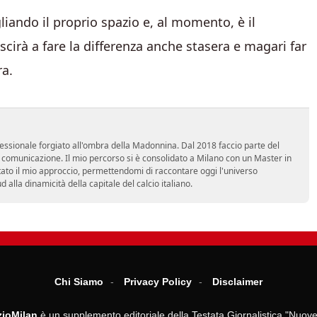
gliando il proprio spazio e, al momento, è il
scirà a fare la differenza anche stasera e magari far
ra.
essionale forgiato all'ombra della Madonnina. Dal 2018 faccio parte del
n comunicazione. Il mio percorso si è consolidato a Milano con un Master in
tato il mio approccio, permettendomi di raccontare oggi l'universo
alla dinamicità della capitale del calcio italiano.
Chi Siamo
Privacy Policy
Disclaimer
ioMilan
è un supplemento editoriale della Testata Giornalistica "Nuove