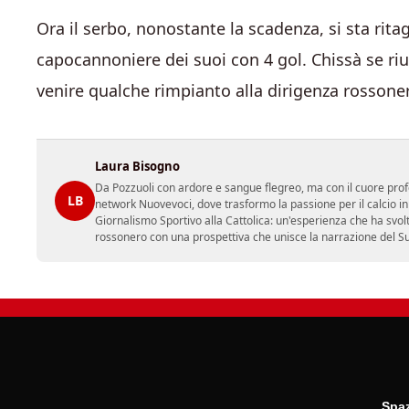
Ora il serbo, nonostante la scadenza, si sta rita
capocannoniere dei suoi con 4 gol. Chissà se riu
venire qualche rimpianto alla dirigenza rossone
Laura Bisogno
Da Pozzuoli con ardore e sangue flegreo, ma con il cuore prof
LB
network Nuovevoci, dove trasformo la passione per il calcio i
Giornalismo Sportivo alla Cattolica: un'esperienza che ha svol
rossonero con una prospettiva che unisce la narrazione del Sud 
Spaz