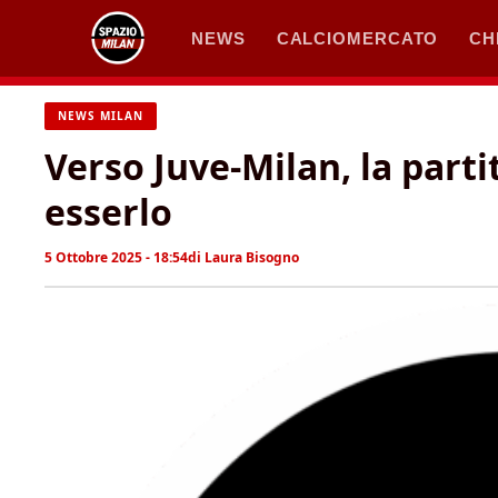
Vai
NEWS
CALCIOMERCATO
CH
al
contenuto
NEWS MILAN
Verso Juve-Milan, la parti
esserlo
5 Ottobre 2025 - 18:54
di
Laura Bisogno