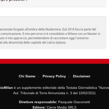
essionale forgiato all'ombra della Madonnina. Dal 2018 faccio parte del
n comunicazione. Il mio percorso si è consolidato a Milano con un Master in
tato il mio approccio, permettendomi di raccontare oggi l'universo
alla dinamicità della capitale del calcio italiano.
Chi Siamo
Privacy Policy
Disclaimer
ioMilan
è un supplemento editoriale della Testata Giornalistica "Nuove
Aut. Tribunale di Torre Annunziata n. 3 del 10/02/2011
Direttore responsabile:
Pasquale Giacometti
Editore:
Cierre Media SRLS