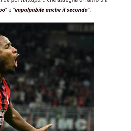
po
” e “
impalpabile anche il secondo
“.