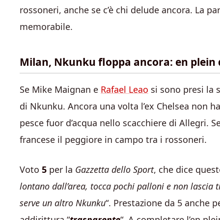
rossoneri, anche se c’è chi delude ancora. La par
memorabile.
Milan, Nkunku floppa ancora: en plein d
Se Mike Maignan e
Rafael Leao
si sono presi la 
di Nkunku. Ancora una volta l’ex Chelsea non ha
pesce fuor d’acqua nello scacchiere di Allegri. Se
francese il peggiore in campo tra i rossoneri.
Voto
5
per la
Gazzetta dello Sport
, che dice quest
lontano dall’area, tocca pochi palloni e non lascia 
serve un altro Nkunku
“. Prestazione da 5 anche pe
addirittura “
trasparente
“. A completare l’en plei