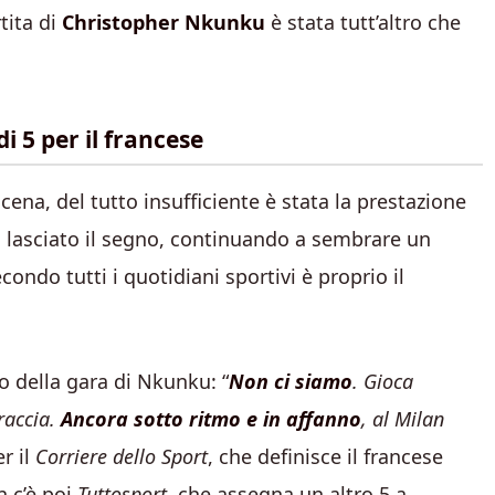
tita di
Christopher Nkunku
è stata tutt’altro che
i 5 per il francese
scena, del tutto insufficiente è stata la prestazione
 lasciato il segno, continuando a sembrare un
condo tutti i quotidiani sportivi è proprio il
o della gara di Nkunku: “
Non ci siamo
. Gioca
traccia.
Ancora sotto ritmo e in affanno
, al Milan
r il
Corriere dello Sport
, che definisce il francese
n c’è poi
Tuttosport
, che assegna un altro 5 a