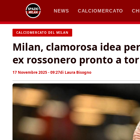
Vai
NEWS
CALCIOMERCATO
CH
al
contenuto
CALCIOMERCATO DEL MILAN
Milan, clamorosa idea per
ex rossonero pronto a to
17 Novembre 2025 - 09:27
di
Laura Bisogno