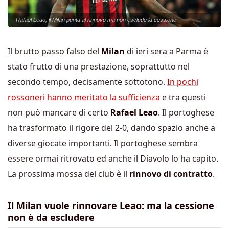
Rafael Leao, il Milan punta al rinnovo ma non esclude la cessione
Il brutto passo falso del
Milan
di ieri sera a Parma è
stato frutto di una prestazione, soprattutto nel
secondo tempo, decisamente sottotono.
In pochi
rossoneri hanno meritato la sufficienza
e tra questi
non può mancare di certo
Rafael Leao
. Il portoghese
ha trasformato il rigore del 2-0, dando spazio anche a
diverse giocate importanti. Il portoghese sembra
essere ormai ritrovato ed anche il Diavolo lo ha capito.
La prossima mossa del club è il
rinnovo di contratto
.
Il Milan vuole rinnovare Leao: ma la cessione
non è da escludere