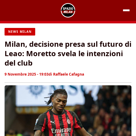
Vai
al
contenuto
NEWS MILAN
Milan, decisione presa sul futuro di
Leao: Moretto svela le intenzioni
del club
9 Novembre 2025 - 19:03
di
Raffaele Cafagna