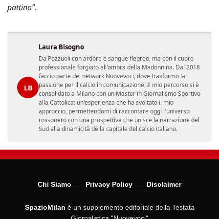
pattino”
.
Laura Bisogno
Da Pozzuoli con ardore e sangue flegreo, ma con il cuore
professionale forgiato all'ombra della Madonnina. Dal 2018
faccio parte del network Nuovevoci, dove trasformo la
passione per il calcio in comunicazione. Il mio percorso si è
LB
consolidato a Milano con un Master in Giornalismo Sportivo
alla Cattolica: un'esperienza che ha svoltato il mio
approccio, permettendomi di raccontare oggi l'universo
rossonero con una prospettiva che unisce la narrazione del
Sud alla dinamicità della capitale del calcio italiano.
Chi Siamo
Privacy Policy
Disclaimer
SpazioMilan
è un supplemento editoriale della Testata
Giornalistica "Nuovevoci"