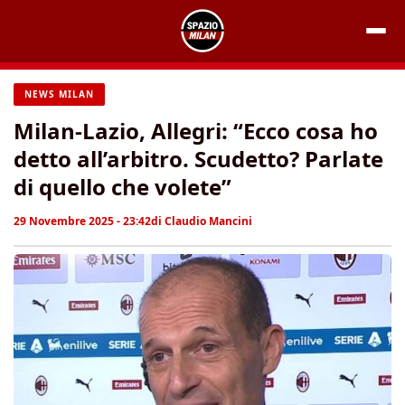
Vai
al
contenuto
NEWS MILAN
Milan-Lazio, Allegri: “Ecco cosa ho
detto all’arbitro. Scudetto? Parlate
di quello che volete”
29 Novembre 2025 - 23:42
di
Claudio Mancini