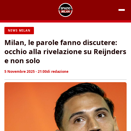
Vai
al
contenuto
NEWS MILAN
Milan, le parole fanno discutere:
occhio alla rivelazione su Reijnders
e non solo
5 Novembre 2025 - 21:00
di
redazione