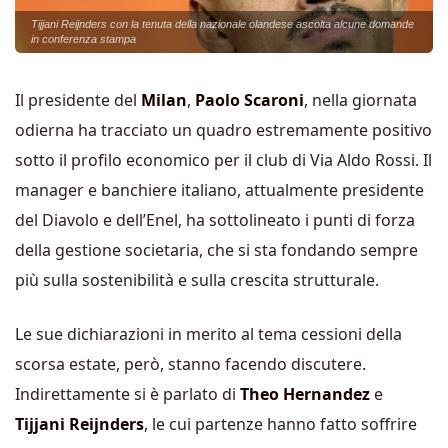
Tijjani Reijnders con la tenuta della nazionale olandese ascolta alcune domande
in conferenza stampa
Il presidente del
Milan
,
Paolo Scaroni
, nella giornata
odierna ha tracciato un quadro estremamente positivo
sotto il profilo economico per il club di Via Aldo Rossi. Il
manager e banchiere italiano, attualmente presidente
del Diavolo e dell’Enel, ha sottolineato i punti di forza
della gestione societaria, che si sta fondando sempre
più sulla sostenibilità e sulla crescita strutturale.
Le sue dichiarazioni in merito al tema cessioni della
scorsa estate, però, stanno facendo discutere.
Indirettamente si è parlato di
Theo Hernandez
e
Tijjani Reijnders
, le cui partenze hanno fatto soffrire